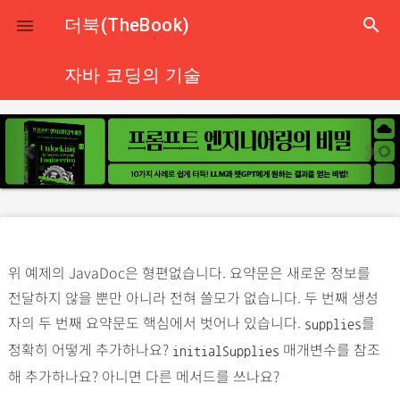
close
더북(TheBook)
search

자바 코딩의 기술
p
n
r
e
e
x
v
t
i
o
위 예제의 JavaDoc은 형편없습니다. 요약문은 새로운 정보를
u
전달하지 않을 뿐만 아니라 전혀 쓸모가 없습니다. 두 번째 생성
s
자의 두 번째 요약문도 핵심에서 벗어나 있습니다.
를
supplies
정확히 어떻게 추가하나요?
매개변수를 참조
initialSupplies
해 추가하나요? 아니면 다른 메서드를 쓰나요?