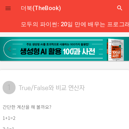
close
더북(TheBook)
search

모두의 파이썬: 20일 만에 배우는 프로그
p
n
r
e
e
x
v
t
i
o
1
True/False와 비교 연산자
u
s
간단한 계산을 해 볼까요?
1+1=2
3-1=1