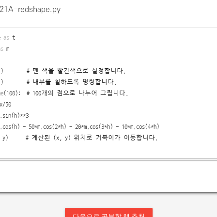
21A-redshape.py
e
as
t
as
m
"
)
# 펜 색을 빨간색으로 설정합니다.
fill()
# 내부를 칠하도록 명령합니다.
ge
(100):
# 100개의 점으로 나누어 그립니다.
x/50
.sin(h)**3
.cos(h) - 50*m.cos(2*h) - 20*m.cos(3*h) - 10*m.cos(4*h)
(x, y)
# 계산된 (x, y) 위치로 거북이가 이동합니다.
다음으로 공부할 책 추천