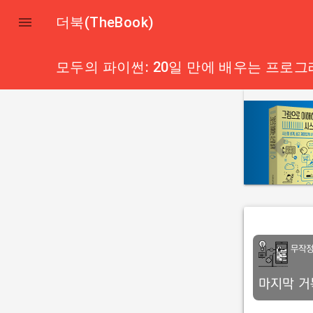

더북(TheBook)
모두의 파이썬: 20일 만에 배우는 프로그
p
r
e
v
i
o
u
s
무작
마지막 거