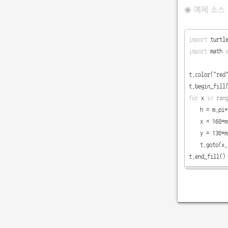
◉ 예제 소스
import
turtl
import
math
t.color(
"red
t.begin_
for
x
in
ran
h = m.pi*
x = 160*m
y = 130*m
t.goto
t.end_fill()