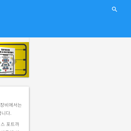
close
search
n
e
x
t
AT 장비에서는
합니다.
비스 포트까