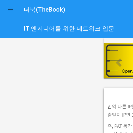

더북(TheBook)
IT 엔지니어를 위한 네트워크 입문
p
r
e
v
i
o
u
s
만약 다른 IP
출발지 IP만
즉, PAT 