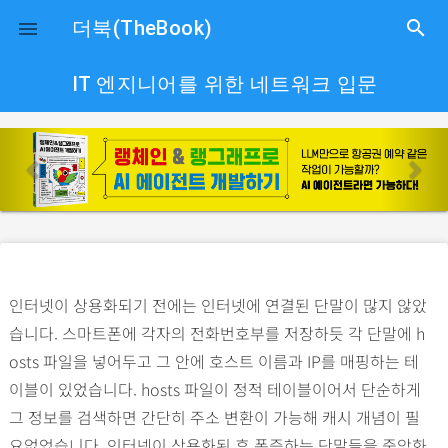
close
더북(TheBook)
search

IT 엔지니어를 위한 네트워크 입문
p
n
r
e
e
x
v
t
i
o
인터넷이 상용화되기 전에는 인터넷에 연결된 단말이 많지 않았
u
습니다. 스마트폰에 각자의 전화번호부를 저장하듯 각 단말에 h
s
osts 파일을 넣어두고 그 안에 호스트 이름과 IP를 매핑하는 테
이블이 있었습니다. hosts 파일이 정적 테이블이어서 단순하게
그 정보를 검색하면 간단히 주소 변환이 가능해 캐시 개념이 필
요없었습니다. 인터넷이 상용화된 후 폭증하는 단말들을 중앙화