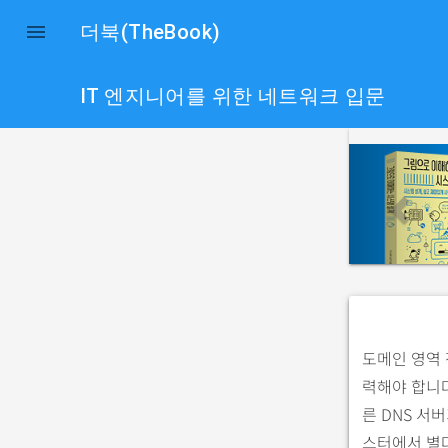

더북(TheBook)
IT 엔지니어를 위한 네트워크 입문
p
r
e
v
i
o
u
s
도메인 영역 
력해야 합니다
른 DNS 서
스터에서 별