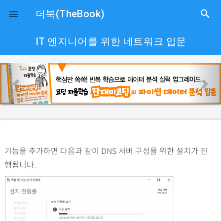
close
더북(TheBook)
search

IT 엔지니어를 위한 네트워크 입문
p
n
r
e
e
x
v
t
i
o
기능을 추가하면 다음과 같이 DNS 서버 구성을 위한 설치가 진
u
행됩니다.
s