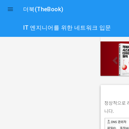

더북(TheBook)
IT 엔지니어를 위한 네트워크 입문
p
r
e
v
i
o
u
s
정상적으로 
니다.