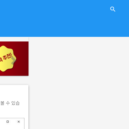
close
search
n
e
x
t
볼 수 있습