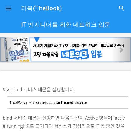
close
더북(TheBook)
search

IT 엔지니어를 위한 네트워크 입문
p
n
r
e
e
x
v
t
i
o
이제 bind 서비스 데몬을 실행합니다.
u
s
[root@zigi ~]# 
systemctl start named.service
bind 서비스 데몬을 실행하면 다음과 같이 Active 항목에 ‘activ
e(running)’으로 표기되며 서비스가 정상적으로 구동 중인 것을