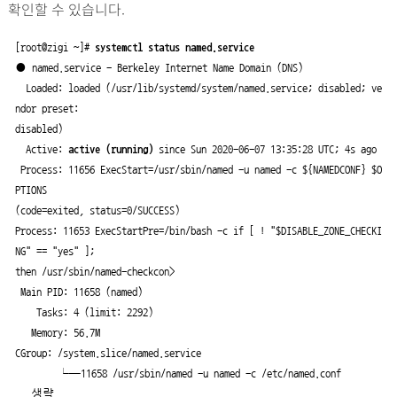
확인할 수 있습니다.
[root@zigi ~]# 
systemctl status named.service
● named.service - Berkeley Internet Name Domain (DNS)

  Loaded: loaded (/usr/lib/systemd/system/named.service; disabled; ve
ndor preset:

disabled)

  Active: 
active (running)
 since Sun 2020-06-07 13:35:28 UTC; 4s ago

 Process: 11656 ExecStart=/usr/sbin/named -u named -c ${NAMEDCONF} $O
PTIONS

(code=exited, status=0/SUCCESS)

Process: 11653 ExecStartPre=/bin/bash -c if [ ! "$DISABLE_ZONE_CHECKI
NG" == "yes" ];

then /usr/sbin/named-checkcon>

 Main PID: 11658 (named)

    Tasks: 4 (limit: 2292)

   Memory: 56.7M

CGroup: /system.slice/named.service

        └─11658 /usr/sbin/named -u named -c /etc/named.conf

...생략...