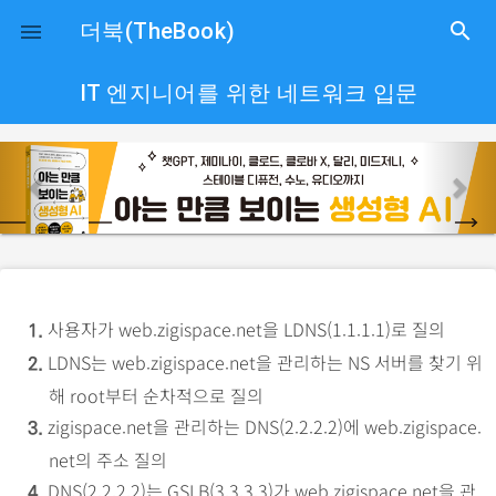
close
더북(TheBook)
search

IT 엔지니어를 위한 네트워크 입문
p
n
r
e
e
x
v
t
i
o
사용자가 web.zigispace.net을 LDNS(1.1.1.1)로 질의
1.
u
LDNS는 web.zigispace.net을 관리하는 NS 서버를 찾기 위
2.
s
해 root부터 순차적으로 질의
zigispace.net을 관리하는 DNS(2.2.2.2)에 web.zigispace.
3.
net의 주소 질의
DNS(2.2.2.2)는 GSLB(3.3.3.3)가 web.zigispace.net을 관
4.