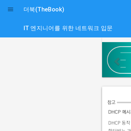

더북(TheBook)
IT 엔지니어를 위한 네트워크 입문
p
r
e
v
i
o
u
참고
s
DHCP 메
DHCP 동
할당받는 과