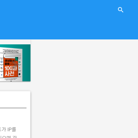
close
search
n
e
x
t
가 IP를
있으며 각