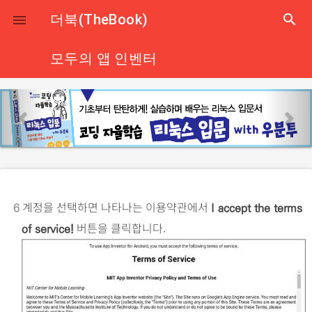
close
더북(TheBook)
search

모두의 앱 인벤터
p
n
r
e
e
x
v
t
i
o
계정을 선택하면 나타나는 이용약관에서
6
I accept the terms
u
버튼을 클릭합니다.
of service!
s