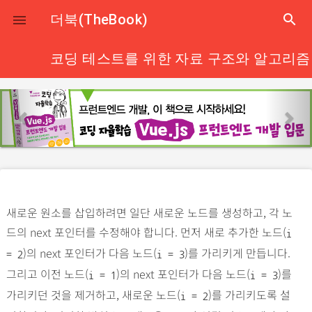
close
더북(TheBook)
search

코딩 테스트를 위한 자료 구조와 알고리즘 wi
p
n
r
e
e
x
v
t
i
o
새로운 원소를 삽입하려면 일단 새로운 노드를 생성하고, 각 노
u
드의 next 포인터를 수정해야 합니다. 먼저 새로 추가한 노드(
s
i
)의 next 포인터가 다음 노드(
)를 가리키게 만듭니다.
= 2
i = 3
그리고 이전 노드(
)의 next 포인터가 다음 노드(
)를
i = 1
i = 3
가리키던 것을 제거하고, 새로운 노드(
)를 가리키도록 설
i = 2