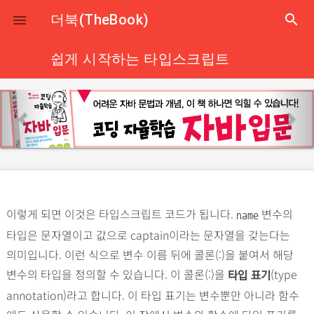
close
더북(TheBook)
search

쉽게 시작하는 타입스크립트
p
n
r
e
e
x
v
t
i
o
이렇게 되면 이것은 타입스크립트 코드가 됩니다.
변수의
u
name
타입은 문자열이고 값으로 captain이라는 문자열을 갖는다는
s
의미입니다. 이런 식으로 변수 이름 뒤에 콜론(:)을 붙여서 해당
변수의 타입을 정의할 수 있습니다. 이 콜론(:)을
(type
타입 표기
annotation)라고 합니다. 이 타입 표기는 변수뿐만 아니라 함수