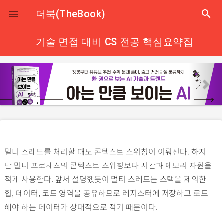
close
더북(TheBook)
search

기술 면접 대비 CS 전공 핵심요약집
p
n
r
e
e
x
v
t
i
o
멀티 스레드를 처리할 때도 콘텍스트 스위칭이 이뤄진다. 하지
u
만 멀티 프로세스의 콘텍스트 스위칭보다 시간과 메모리 자원을
s
적게 사용한다. 앞서 설명했듯이 멀티 스레드는 스택을 제외한
힙, 데이터, 코드 영역을 공유하므로 레지스터에 저장하고 로드
해야 하는 데이터가 상대적으로 적기 때문이다.