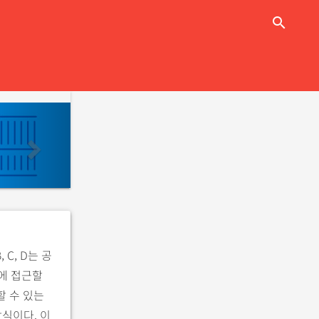
close
search
n
e
x
t
C, D는 공
에 접근할
할 수 있는
식이다. 이