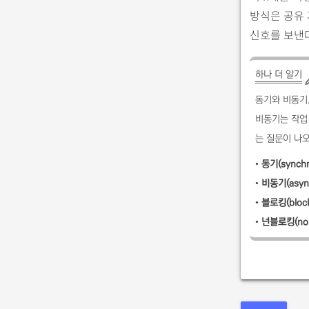
방식은 공유
신호를 보낸
하나 더 알기
동기와 비동기
비동기는 작업
는 질문이 나오
•
동기(synchro
•
비동기(async
•
블로킹(block
•
넌블로킹(non