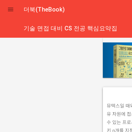

더북(TheBook)
기술 면접 대비 CS 전공 핵심요약집
p
r
e
v
i
o
u
s
뮤텍스일 때와
유 자원에 접
수 있는 프로
키 n개를 지