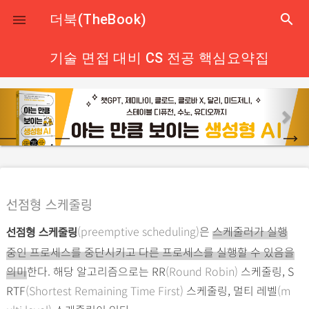
close
더북(TheBook)
search

기술 면접 대비 CS 전공 핵심요약집
p
n
r
e
e
x
v
t
i
o
선점형 스케줄링
u
(preemptive scheduling)
은
스케줄러가 실행
s
선점형 스케줄링
중인 프로세스를 중단시키고 다른 프로세스를 실행할 수 있음을
의미
한다. 해당 알고리즘으로는 RR
(Round Robin)
스케줄링, S
RTF
(Shortest Remaining Time First)
스케줄링, 멀티 레벨
(m