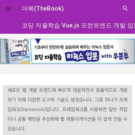
close
더북(TheBook)
search

코딩 자율학습 Vue.js 프런트엔드 개발 
p
n
r
e
e
x
v
t
i
o
새로운 웹 개발 트렌드에 빠르게 대응하면서 효율적으로 개발
u
하기 위해 다양한 도구와 기술도 생겼습니다. 그중 하나가 프레
s
임워크(framework)입니다. 프레임워크를 사용하면 일반 작업
이나 공통 패턴을 추상화해 웹 애플리케이션을 더 쉽게 만들 수
있습니다.