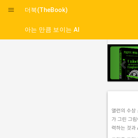

더북(TheBook)
아는 만큼 보이는 AI
p
r
e
v
i
o
u
s
앨런의 수상 
가 그린 그림
력하는 것과 