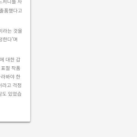
드저니를 사
에 출품했다고
림이라는 것을
정한다’며
에 대한 갑
 표절 작품
바라봐야 한
거라고 걱정
람도 있었습