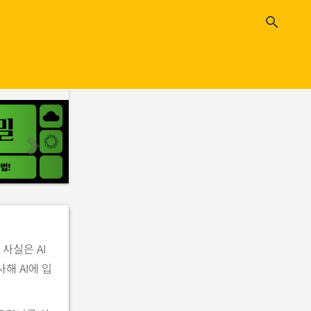
close
search
n
e
x
t
사실은 AI
해 AI에 입