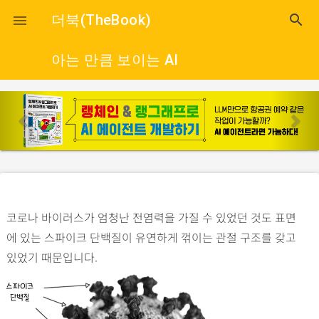
close
더북(TheBook)
search

아는 만큼 보이는 AI
p
n
r
e
e
x
v
t
i
o
코로나 바이러스가 엄청난 전염력을 가질 수 있었던 것도 표면
u
에 있는 스파이크 단백질이 유연하게 꺾이는 관절 구조를 갖고
s
있었기 때문입니다.