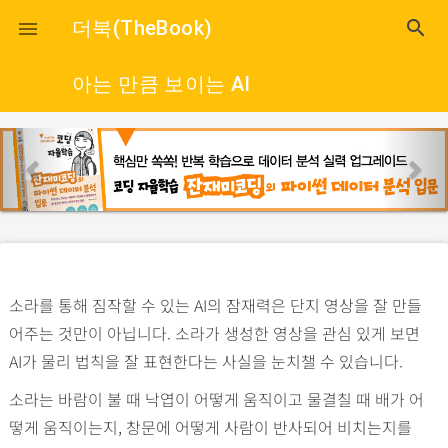
close
더북(TheBook)
search

아는 만큼 보이는 AI
p
n
r
e
e
x
v
t
i
o
소라를 통해 짐작할 수 있는 AI의 잠재력은 단지 영상을 잘 만들
u
어주는 것만이 아닙니다. 소라가 생성한 영상을 관심 있게 보면
s
AI가 물리 법칙을 잘 표현한다는 사실을 눈치챌 수 있습니다.
소라는 바람이 불 때 낙엽이 어떻게 움직이고 물결칠 때 배가 어
떻게 움직이는지, 창문에 어떻게 사람이 반사되어 비치는지를