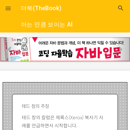
close
더북(TheBook)
search

아는 만큼 보이는 AI
p
n
r
e
e
x
v
t
i
o
u
s
테드 창의 주장
테드 창의 칼럼은 제록스
(Xerox)
복사기 사
례를 언급하면서 시작합니다.