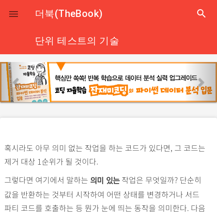
close
더북(TheBook)
search

단위 테스트의 기술
p
n
r
e
e
x
v
t
i
o
혹시라도 아무 의미 없는 작업을 하는 코드가 있다면, 그 코드는
u
제거 대상 1순위가 될 것이다.
s
그렇다면 여기에서 말하는
작업은 무엇일까? 단순히
의미 있는
값을 반환하는 것부터 시작하여 어떤 상태를 변경하거나 서드
파티 코드를 호출하는 등 뭔가 눈에 띄는 동작을 의미한다. 다음