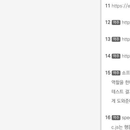
11
https://
12
htt
역주
13
htt
역주
14
htt
역주
15
소프
역주
역할을 한
테스트 결
게 도와준
16
spe
역주
c.js는 