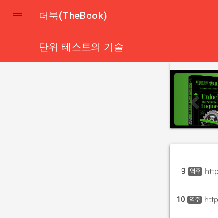

더북(TheBook)
단위 테스트의 기술
p
r
e
v
i
o
u
s
9
htt
역주
10
htt
역주