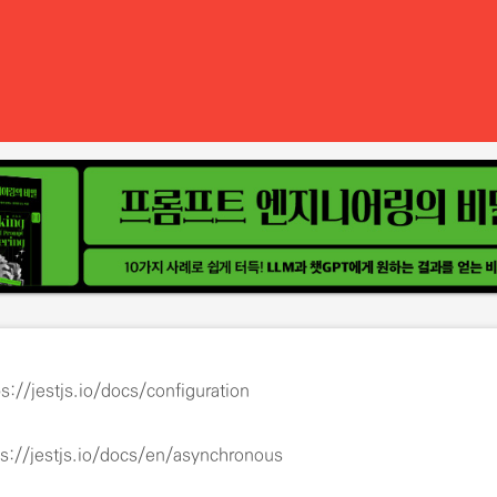
ps://jestjs.io/docs/configuration
ps://jestjs.io/docs/en/asynchronous