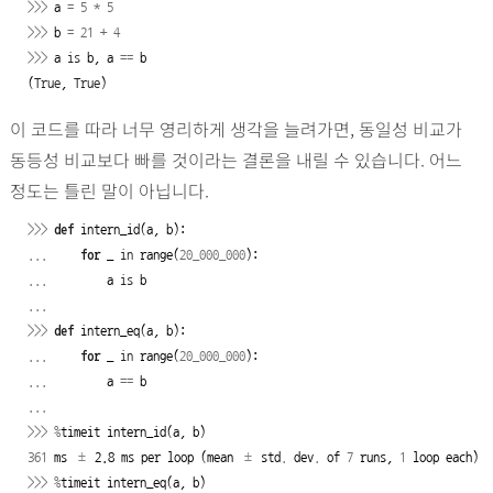
>>>
a
=
5
*
5
>>>
b
=
21
+
4
>>>
a
is
b
,
a
==
b
(
True
,
True
)
이 코드를 따라 너무 영리하게 생각을 늘려가면, 동일성 비교가
동등성 비교보다 빠를 것이라는 결론을 내릴 수 있습니다. 어느
정도는 틀린 말이 아닙니다.
>>>
def
intern_id
(
a
,
b
):
...
for
_
in
range
(
20_000_000
):
...
a
is
b
...
>>>
def
intern_eq
(
a
,
b
):
...
for
_
in
range
(
20_000_000
):
...
a
==
b
...
>>>
%
timeit
intern_id
(
a
,
b
)
361
ms
±
2.8
ms
per
loop
(
mean
±
std
.
dev
.
of
7
runs
,
1
loop
each
)
>>>
%
timeit
intern_eq
(
a
,
b
)