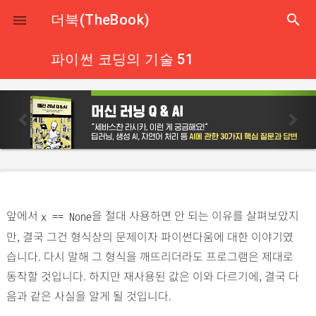
close
더북(TheBook)
search

파이썬 코딩의 기술 51
p
n
r
e
e
x
v
t
i
o
앞에서
을 절대 사용하면 안 되는 이유를 살펴보았지
u
x == None
만, 결국 그건 형식상의 문제이자 파이썬다움에 대한 이야기였
s
습니다. 다시 말해 그 형식을 깨뜨리더라도 프로그램은 제대로
동작할 것입니다. 하지만 재사용된 값은 이와 다르기에, 결국 다
음과 같은 사실을 알게 될 것입니다.