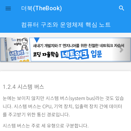
close
더북(TheBook)
search

컴퓨터 구조와 운영체제 핵심 노트
p
n
r
e
e
x
v
t
i
o
1.2.4 시스템 버스
u
눈에는 보이지 않지만 시스템 버스(system bus)라는 것도 있습
s
니다. 시스템 버스는 CPU, 기억 장치, 입출력 장치 간에 데이터
를 주고받기 위한 통신 경로입니다.
시스템 버스는 주로 세 유형으로 구분합니다.