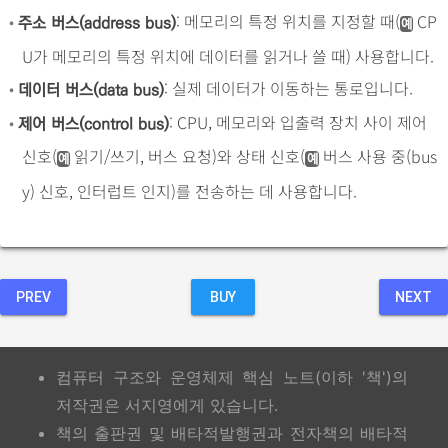
•
: 메모리의 특정 위치를 지정할 때(
CP
주소 버스(address bus)
예
U가 메모리의 특정 위치에 데이터를 읽거나 쓸 때) 사용합니다.
•
: 실제 데이터가 이동하는 통로입니다.
데이터 버스(data bus)
•
: CPU, 메모리와 입출력 장치 사이 제어
제어 버스(control bus)
신호(
읽기/쓰기, 버스 요청)와 상태 신호(
버스 사용 중(bus
예
예
y) 신호, 인터럽트 인지)를 전송하는 데 사용합니다.
PREV
BUY
NEXT
컴퓨터 구조와 운영체제 핵심 노트(이하 '책')의
저작권은 서지영에게 있습니다.
책의 출판권 및 배타적발행권과 전자책의 배타적