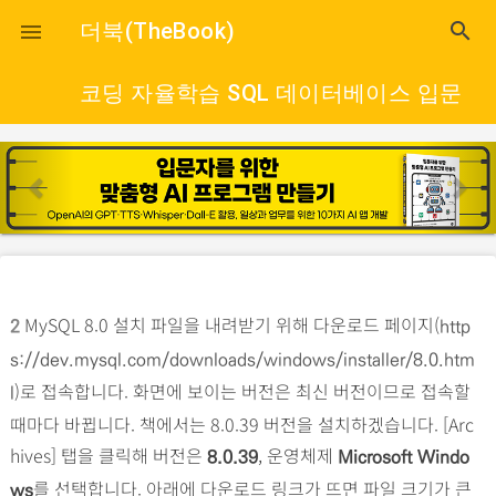
close
더북(TheBook)
search

코딩 자율학습 SQL 데이터베이스 입문
p
n
r
e
e
x
v
t
i
o
MySQL 8.0 설치 파일을 내려받기 위해 다운로드 페이지(
2
http
u
s://dev.mysql.com/downloads/windows/installer/8.0.htm
s
)로 접속합니다. 화면에 보이는 버전은 최신 버전이므로 접속할
l
때마다 바뀝니다. 책에서는 8.0.39 버전을 설치하겠습니다. [Arc
hives] 탭을 클릭해 버전은
, 운영체제
8.0.39
Microsoft Windo
를 선택합니다. 아래에 다운로드 링크가 뜨면 파일 크기가 큰
ws