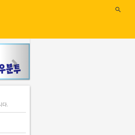
close
search
n
e
x
t
시다.