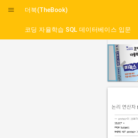

더북(TheBook)
코딩 자율학습 SQL 데이터베이스 입문
p
r
e
v
i
o
u
논리 연산자
s
-- protein이 2
SELECT *

FROM burgers

WHERE NOT protein >