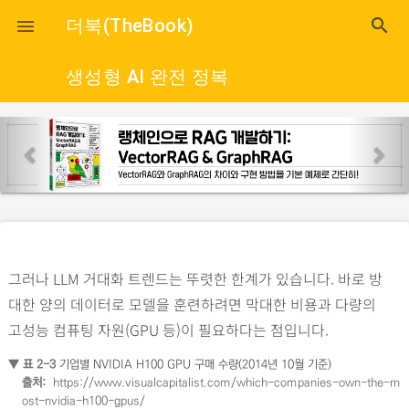
close
더북(TheBook)
search

생성형 AI 완전 정복
p
n
r
e
e
x
v
t
i
o
그러나 LLM 거대화 트렌드는 뚜렷한 한계가 있습니다. 바로 방
u
대한 양의 데이터로 모델을 훈련하려면 막대한 비용과 다량의
s
고성능 컴퓨팅 자원(GPU 등)이 필요하다는 점입니다.
▼ 표 2-3
기업별 NVIDIA H100 GPU 구매 수량(2014년 10월 기준)
출처:
https://www.visualcapitalist.com/which-companies-own-the-m
ost-nvidia-h100-gpus/