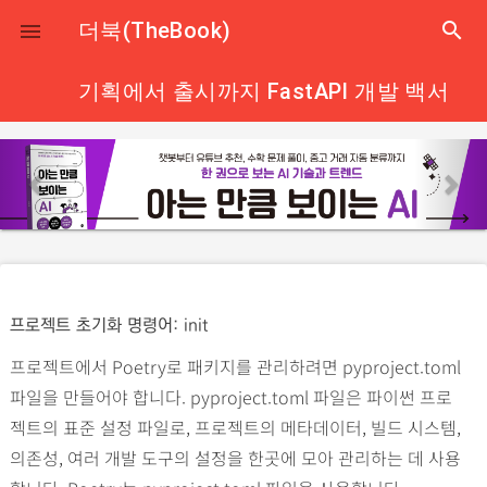
close
더북(TheBook)
search

기획에서 출시까지 FastAPI 개발 백서
p
n
r
e
e
x
v
t
i
o
프로젝트 초기화 명령어: init
u
프로젝트에서 Poetry로 패키지를 관리하려면 pyproject.toml
s
파일을 만들어야 합니다. pyproject.toml 파일은 파이썬 프로
젝트의 표준 설정 파일로, 프로젝트의 메타데이터, 빌드 시스템,
의존성, 여러 개발 도구의 설정을 한곳에 모아 관리하는 데 사용