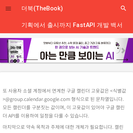
close
더북(TheBook)
search

기획에서 출시까지 FastAPI 개발 백서
p
n
r
e
e
x
v
t
i
o
또 사용자 소셜 계정에서 연계한 구글 캘린더 고윳값은 <식별값
u
>@group.calendar.google.com 형식으로 된 문자열입니다.
s
모든 캘린더를 구분짓는 값이며, 이 고윳값이 있어야 구글 캘린
더 API를 이용하여 일정을 다룰 수 있습니다.
마지막으로 약속 목적과 주제에 대한 개체가 필요합니다. 캘린