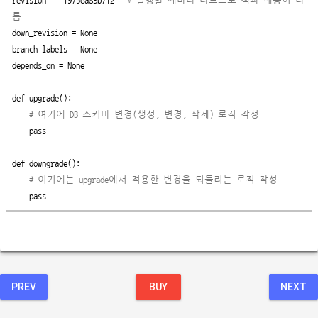
revision = '1975ea83b712'  
# 실행할 때마다 다르므로 책과 내용이 다
름
down_revision = None

branch_labels = None

depends_on = None

def upgrade():

# 여기에 DB 스키마 변경(생성, 변경, 삭제) 로직 작성
    pass

def downgrade():

# 여기에는 upgrade에서 적용한 변경을 되돌리는 로직 작성
    pass
PREV
BUY
NEXT