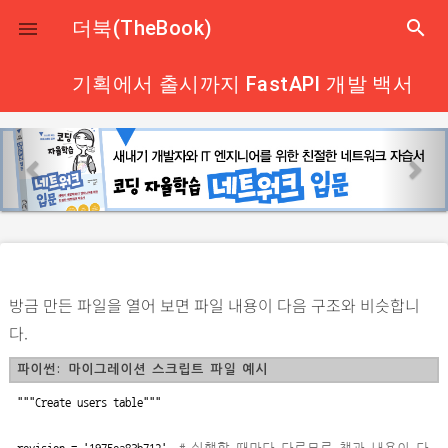
close
더북(TheBook)
search

기획에서 출시까지 FastAPI 개발 백서
p
n
r
e
e
x
v
t
i
o
방금 만든 파일을 열어 보면 파일 내용이 다음 구조와 비슷합니
u
다.
s
파이썬: 마이그레이션 스크립트 파일 예시
"""Create users table"""
