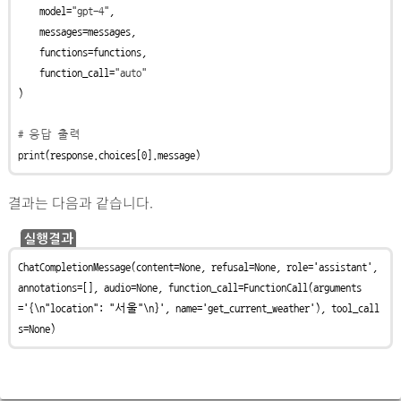
    model=
"gpt-4"
,  

    messages=messages,

    functions=functions,

    function_call=
"auto"
)

# 응답 출력
print
(response.choices[
0
].message)
결과는 다음과 같습니다.
실행결과
ChatCompletionMessage(content=None, refusal=None, role='assistant', 
annotations=[], audio=None, function_call=FunctionCall(arguments
='{\n"location": "서울"\n}', name='get_current_weather'), tool_call
s=None)