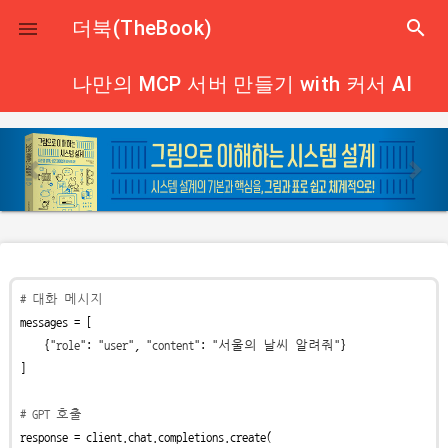
close
더북(TheBook)
search

나만의 MCP 서버 만들기 with 커서 AI
p
n
r
e
e
x
v
t
i
o
# 대화 메시지
u
messages = [

s
    {
"role"
: 
"user"
, 
"content"
: 
"서울의 날씨 알려줘"
}

]

# GPT 호출
response = client.chat.completions.create(
