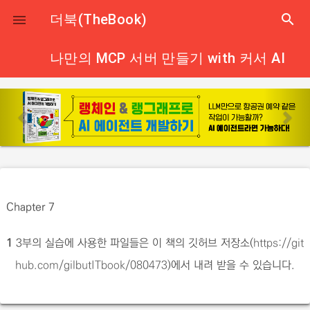
close
더북(TheBook)
search

나만의 MCP 서버 만들기 with 커서 AI
p
n
r
e
e
x
v
t
i
o
Chapter 7
u
s
1
3부의 실습에 사용한 파일들은 이 책의 깃허브 저장소(
https://git
hub.com/gilbutITbook/080473
)에서 내려 받을 수 있습니다.