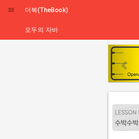

더북(TheBook)
모두의 자바
p
r
e
v
i
o
u
s
LESSON 
수박수박