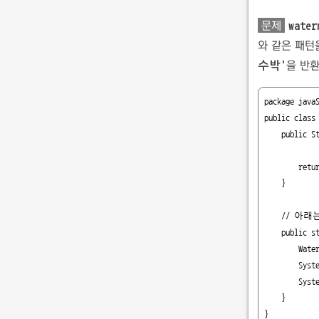
문제
water
와 같은 패턴
을 반
수박'
package javaS
public class 
    public String watermelon(int n) {

        return "";

    }

    // 아래는 실행을 위한 테스트 코드입니다.

    public static void  main(String[] args) {

        WaterMelon wm = new WaterMelon();

        System.out.println("n이 3인 경우: " + wm.watermelon(3));

        System.out.println("n이 4인 경우: " + wm.watermelon(4));

    }

}