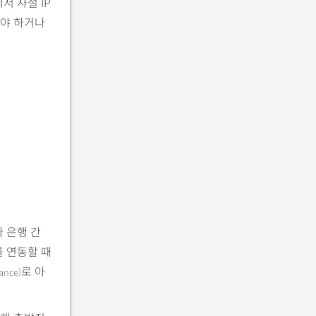
서 사설 IP
해야 하거나
 은행 간
를 연동할 때
로 아
ance)