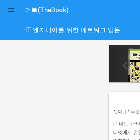

더북(TheBook)
IT 엔지니어를 위한 네트워크 입문
p
r
e
v
i
o
u
s
셋째, IP 
IP 네트워크
터넷에서 유일