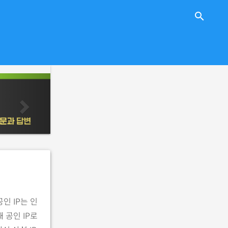
close
search
n
e
x
t
인 IP는 인
 공인 IP로