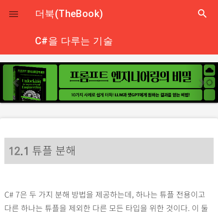
close
더북(TheBook)
search

C#을 다루는 기술
p
n
r
e
e
x
v
t
i
o
튜플 분해
u
12
.1
s
C# 7은 두 가지 분해 방법을 제공하는데, 하나는 튜플 전용이고
다른 하나는 튜플을 제외한 다른 모든 타입을 위한 것이다. 이 둘