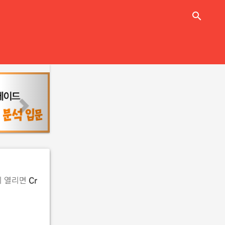
close
search
n
e
x
t
이 열리면
Cr