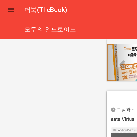

더북(TheBook)
모두의 안드로이드
p
r
e
v
i
o
u
s
➋
그림과 같
eate Virtual