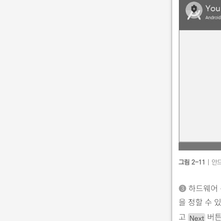
그림 2-11
| 안
➌
하드웨어 
을 정할 수 
고
버튼
Next