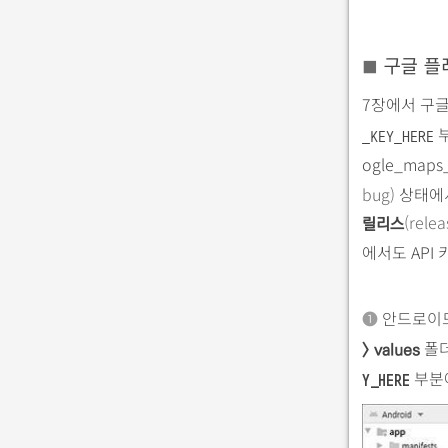
◼
구글 플레
7장에서 구글 
부
_KEY_HERE
ogle_map
bug)
상태에서
(relea
릴리스
에서도 API
➊
안드로이
폴
> values
부분에
Y_HERE