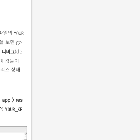
l 파일의
YOUR
을 보면 go
게
(de
디버그
이 값들이
릴리스 상태
서
app > res
래쪽
YOUR_KE