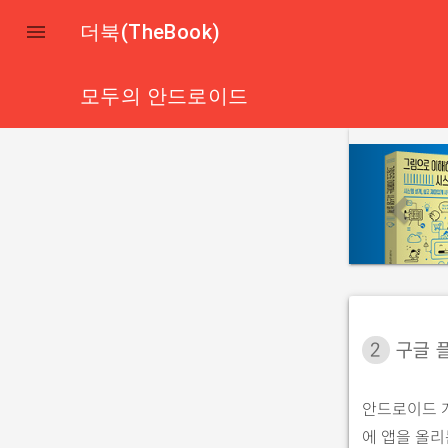

더북(TheBook)
모두의 안드로이드
p
r
e
v
i
o
u
2
구글 
s
안드로이드 
에 앱을 올