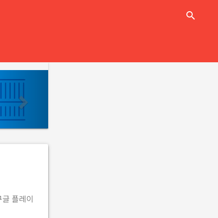
close
search
n
e
x
t
구글 플레이