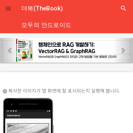
close
더북(TheBook)
search

모두의 안드로이드
p
n
r
e
e
x
v
t
i
o
복사한 이미지가 앱 화면에 잘 표시되는지 실행해 봅니다.
u
s