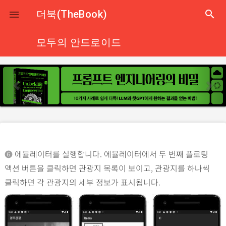
close
더북(TheBook)
search

모두의 안드로이드
p
n
r
e
e
x
v
t
i
o
➏
에뮬레이터를 실행합니다. 에뮬레이터에서 두 번째 플로팅
u
액션 버튼을 클릭하면 관광지 목록이 보이고, 관광지를 하나씩
s
클릭하면 각 관광지의 세부 정보가 표시됩니다.