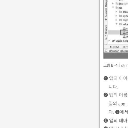
그림 B-4
| str
➊
앱의 아이
니다.
➋
앱의 이름
일의
app_
다.
➋
에
➌
앱의 테마