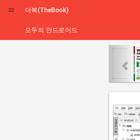

더북(TheBook)
모두의 안드로이드
p
r
e
v
i
o
u
s