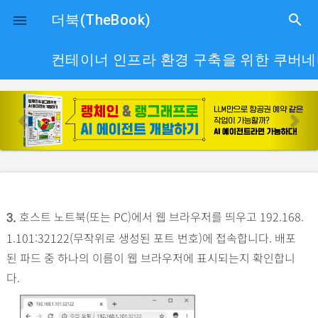
close
더북(TheBook)
search

컨테이너 인프라 환경 구축을 위한 쿠버
p
n
r
e
e
x
v
t
i
o
호스트 노트북(또는 PC)에서 웹 브라우저를 띄우고 192.168.
u
3.
1.101:32122(무작위로 생성된 포트 번호)에 접속합니다. 배포
s
된 파드 중 하나의 이름이 웹 브라우저에 표시되는지 확인합니
다.