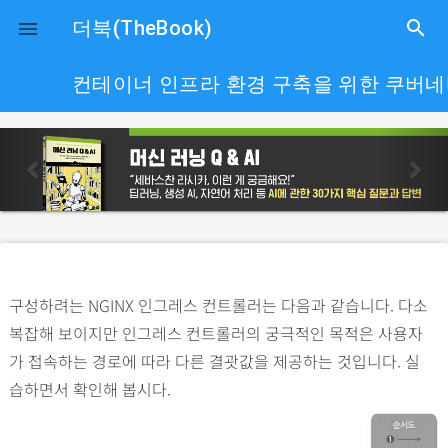
close
더북(TheBook)
search

컨테이너 인프라 환경 구축을 위한 쿠버
p
n
r
e
e
x
v
t
i
o
구성하려는 NGINX 인그레스 컨트롤러는 다음과 같습니다. 다소
u
복잡해 보이지만 인그레스 컨트롤러의 궁극적인 목적은 사용자
s
가 접속하는 경로에 따라 다른 결괏값을 제공하는 것입니다. 실
습하면서 확인해 봅시다.