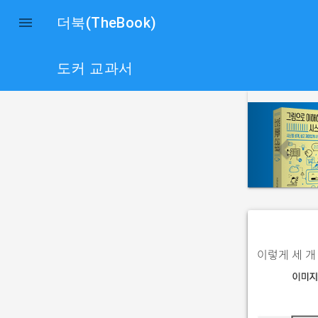

더북(TheBook)
도커 교과서
p
r
e
v
i
o
u
s
이렇게 세 개