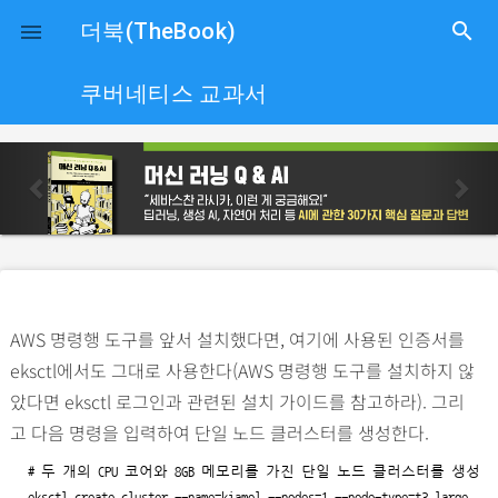
close
더북(TheBook)
search

쿠버네티스 교과서
p
n
r
e
e
x
v
t
i
o
AWS 명령행 도구를 앞서 설치했다면, 여기에 사용된 인증서를
u
eksctl에서도 그대로 사용한다(AWS 명령행 도구를 설치하지 않
s
았다면 eksctl 로그인과 관련된 설치 가이드를 참고하라). 그리
고 다음 명령을 입력하여 단일 노드 클러스터를 생성한다.
# 두 개의 CPU 코어와 8GB 메모리를 가진 단일 노드 클러스터를 생성

eksctl create cluster --name=kiamol --nodes=1 --node-type=t3.large