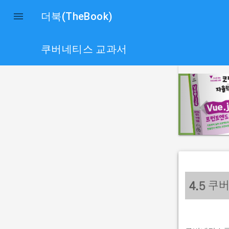

더북(TheBook)
쿠버네티스 교과서
p
r
e
v
i
o
u
s
쿠버
4.
5