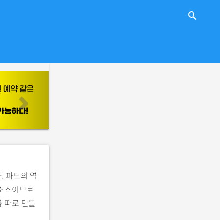
close
search
n
e
x
t
. 파드의 역
리소스이므로
를 따로 만들