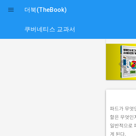

더북(TheBook)
쿠버네티스 교과서
p
r
e
v
i
o
u
s
파드가 무엇인
할은 무엇인
일반적으로 파
게 된다.