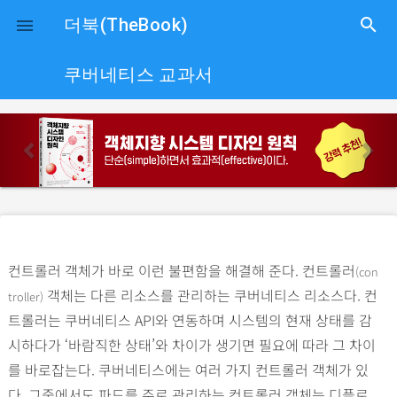
close
더북(TheBook)
search

쿠버네티스 교과서
p
n
r
e
e
x
v
t
i
o
컨트롤러 객체가 바로 이런 불편함을 해결해 준다. 컨트롤러
(con
u
객체는 다른 리소스를 관리하는 쿠버네티스 리소스다. 컨
troller)
s
트롤러는 쿠버네티스 API와 연동하며 시스템의 현재 상태를 감
시하다가 ‘바람직한 상태’와 차이가 생기면 필요에 따라 그 차이
를 바로잡는다. 쿠버네티스에는 여러 가지 컨트롤러 객체가 있
다. 그중에서도 파드를 주로 관리하는 컨트롤러 객체는 디플로