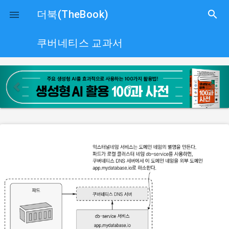
close
더북(TheBook)
search

쿠버네티스 교과서
p
n
r
e
e
x
v
t
i
o
u
s